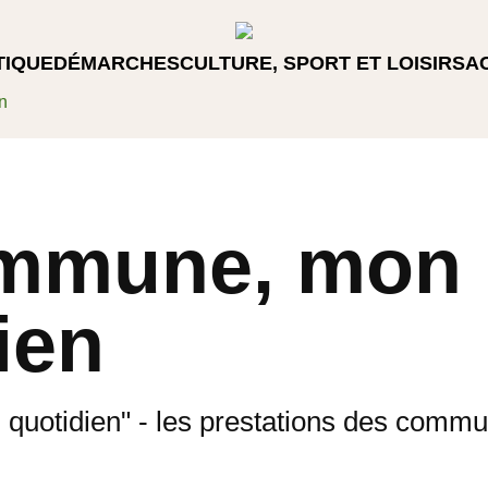
TIQUE
DÉMARCHES
CULTURE, SPORT ET LOISIRS
A
n
mmune, mon
ien
uotidien" - les prestations des comm